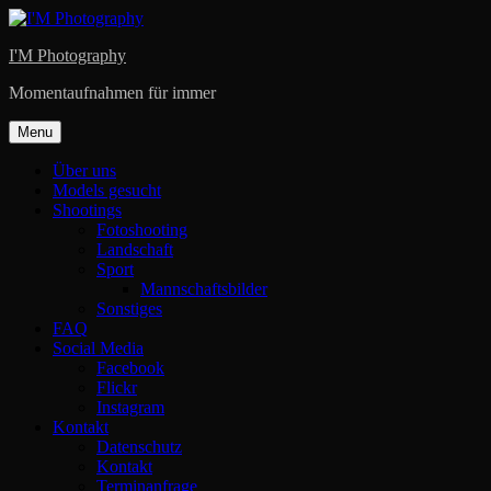
Skip
to
I'M Photography
content
Momentaufnahmen für immer
Menu
Über uns
Models gesucht
Shootings
Fotoshooting
Landschaft
Sport
Mannschaftsbilder
Sonstiges
FAQ
Social Media
Facebook
Flickr
Instagram
Kontakt
Datenschutz
Kontakt
Terminanfrage