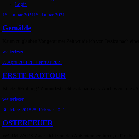
Login
Posted
15. Januar 2021
15. Januar 2021
on
Gemälde
Kaum zu glauben Vor geraumer Zeit wurde ich von Jessica nach ein
Gemälde
weiterlesen
Posted
7. April 2018
28. Februar 2021
on
ERSTE RADTOUR
Ist jetzt #Frühling? Zumindest sieht es danach aus. Auch wenn die #
ERSTE
weiterlesen
RADTOUR
Posted
30. März 2018
28. Februar 2021
on
OSTERFEUER
WARM WARS Zwar nicht von den Außentemperaturen, dafür aber am 