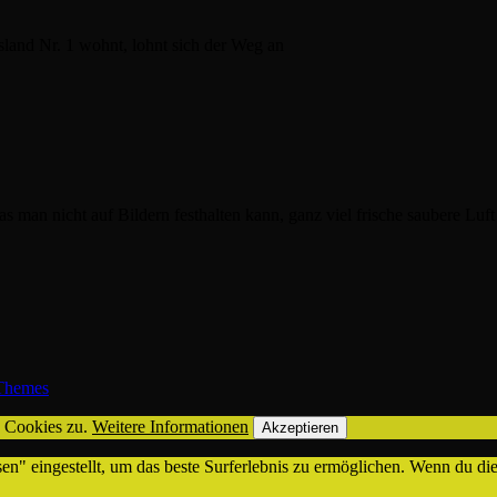
and Nr. 1 wohnt, lohnt sich der Weg an
an nicht auf Bildern festhalten kann, ganz viel frische saubere Luft 
hemes
n Cookies zu.
Weitere Informationen
Akzeptieren
sen" eingestellt, um das beste Surferlebnis zu ermöglichen. Wenn du 