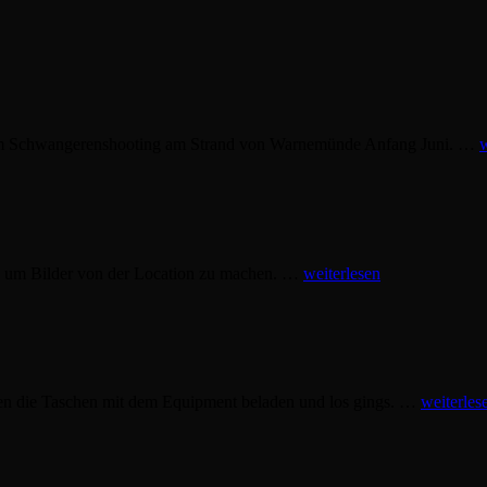
beim Schwangerenshooting am Strand von Warnemünde Anfang Juni. …
w
Sonnenunterga
t, um Bilder von der Location zu machen. …
weiterlesen
en die Taschen mit dem Equipment beladen und los gings. …
weiterles