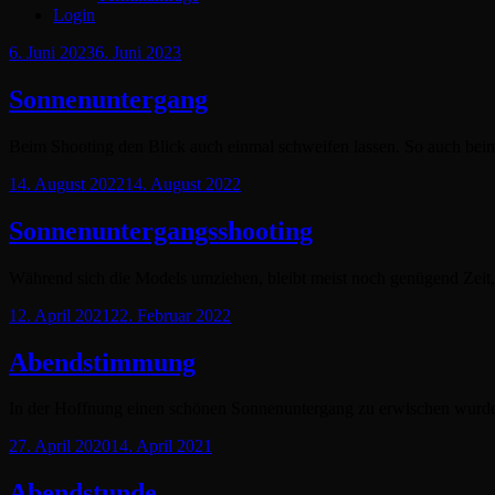
Login
Posted
6. Juni 2023
6. Juni 2023
on
Sonnenuntergang
Beim Shooting den Blick auch einmal schweifen lassen. So auch 
Posted
14. August 2022
14. August 2022
on
Sonnenuntergangsshooting
Während sich die Models umziehen, bleibt meist noch genügend Zei
Posted
12. April 2021
22. Februar 2022
on
Abendstimmung
In der Hoffnung einen schönen Sonnenuntergang zu erwischen wurd
Posted
27. April 2020
14. April 2021
on
Abendstunde