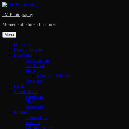
Skip
to
I'M Photography
content
Momentaufnahmen für immer
Menu
Über uns
Models gesucht
Shootings
Fotoshooting
Landschaft
Sport
Mannschaftsbilder
Sonstiges
FAQ
Social Media
Facebook
Flickr
Instagram
Kontakt
Datenschutz
Kontakt
Terminanfrage