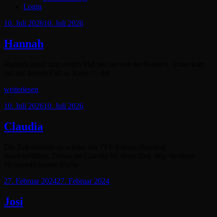
Login
Posted
10. Juli 2026
10. Juli 2026
on
Hannah
Hannah stand zum ersten Mal bei uns vor der Kamera. Eines kam
auf auf keinen Fall zu Kurz => der
Hannah
weiterlesen
Posted
10. Juli 2026
10. Juli 2026
on
Claudia
Die Zeit erlaubte es wieder ein TFP-Indoor-Shooting
durchzuführen. Danke an Claudia für deine Zeit. #tfp #portrait
#lichtundschatten #farbe
Posted
27. Februar 2024
27. Februar 2024
on
Josi