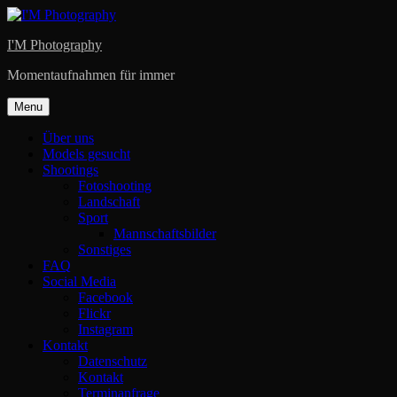
Skip
to
I'M Photography
content
Momentaufnahmen für immer
Menu
Über uns
Models gesucht
Shootings
Fotoshooting
Landschaft
Sport
Mannschaftsbilder
Sonstiges
FAQ
Social Media
Facebook
Flickr
Instagram
Kontakt
Datenschutz
Kontakt
Terminanfrage