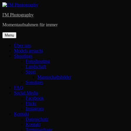
Skip
to
I'M Photography
content
Momentaufnahmen für immer
Menu
Über uns
Models gesucht
Shootings
Fotoshooting
Landschaft
Sport
Mannschaftsbilder
Sonstiges
FAQ
Social Media
Facebook
Flickr
Instagram
Kontakt
Datenschutz
Kontakt
Terminanfrage