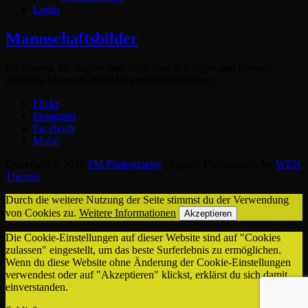
Login
Mannschaftsbilder
Sie können die eingebettete Seite über den folgenden Verweis
aufrufen: Mannschaftsbilder #mannschaftsbilder
Flickr
Instagram
Facebook
Mobil
Copyright © 2026
I'M Photography
|
Signify Photography by
WEN
Themes
Durch die weitere Nutzung der Seite stimmst du der Verwendung
von Cookies zu.
Weitere Informationen
Akzeptieren
Die Cookie-Einstellungen auf dieser Website sind auf "Cookies
zulassen" eingestellt, um das beste Surferlebnis zu ermöglichen.
Wenn du diese Website ohne Änderung der Cookie-Einstellungen
verwendest oder auf "Akzeptieren" klickst, erklärst du sich damit
einverstanden.