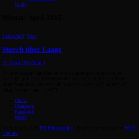
Login
Monat:
April 2015
Cat
Landschaft
,
Tiere
Links
Storch über Laage
Posted
25. April 2015
Marco
on
Ob er in diesem Jahr bleiben wird? [alpine-phototile-for-flickr
src=“set“ uid=“131001808@N08″ sid=“72157652112169936″
imgl=“fancybox“ style=“wall“ row=“4″ size=“240″ num=“30″
align=“center“ max=“100″]
Flickr
Instagram
Facebook
Mobil
Copyright © 2026
I'M Photography
|
Signify Photography by
WEN
Themes