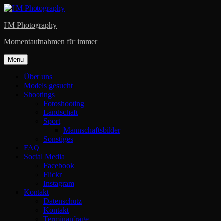
Skip
to
I'M Photography
content
Momentaufnahmen für immer
Menu
Über uns
Models gesucht
Shootings
Fotoshooting
Landschaft
Sport
Mannschaftsbilder
Sonstiges
FAQ
Social Media
Facebook
Flickr
Instagram
Kontakt
Datenschutz
Kontakt
Terminanfrage