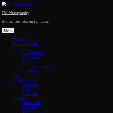
Skip
to
I'M Photography
content
Momentaufnahmen für immer
Menu
Über uns
Models gesucht
Shootings
Fotoshooting
Landschaft
Sport
Mannschaftsbilder
Sonstiges
FAQ
Social Media
Facebook
Flickr
Instagram
Kontakt
Datenschutz
Kontakt
Terminanfrage