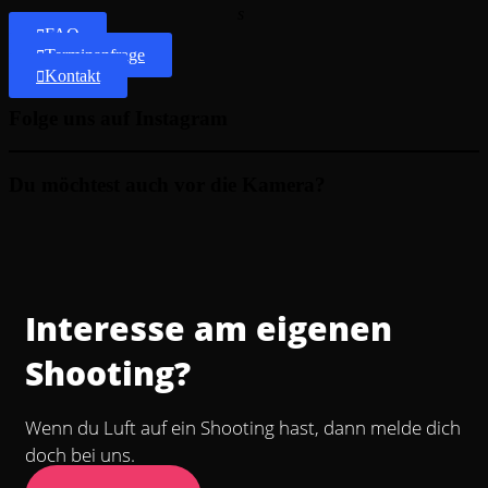
s
FAQ
Terminanfrage
Kontakt
Folge uns auf Instagram
Du möchtest auch vor die Kamera?
Interesse am eigenen
Shooting?
Wenn du Luft auf ein Shooting hast, dann melde dich
doch bei uns.