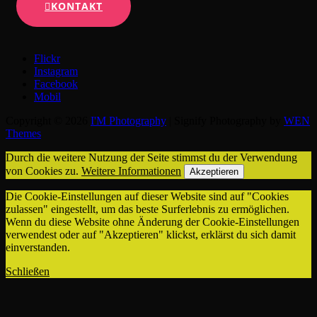
KONTAKT
Flickr
Instagram
Facebook
Mobil
Copyright © 2026
I'M Photography
|
Signify Photography by
WEN
Themes
Durch die weitere Nutzung der Seite stimmst du der Verwendung
von Cookies zu.
Weitere Informationen
Akzeptieren
Die Cookie-Einstellungen auf dieser Website sind auf "Cookies
zulassen" eingestellt, um das beste Surferlebnis zu ermöglichen.
Wenn du diese Website ohne Änderung der Cookie-Einstellungen
verwendest oder auf "Akzeptieren" klickst, erklärst du sich damit
einverstanden.
Schließen