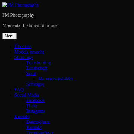
Skip
to
I'M Photography
content
Momentaufnahmen für immer
Menu
Über uns
Models gesucht
Shootings
Fotoshooting
Landschaft
Sport
Mannschaftsbilder
Sonstiges
FAQ
Social Media
Facebook
Flickr
Instagram
Kontakt
Datenschutz
Kontakt
Terminanfrage