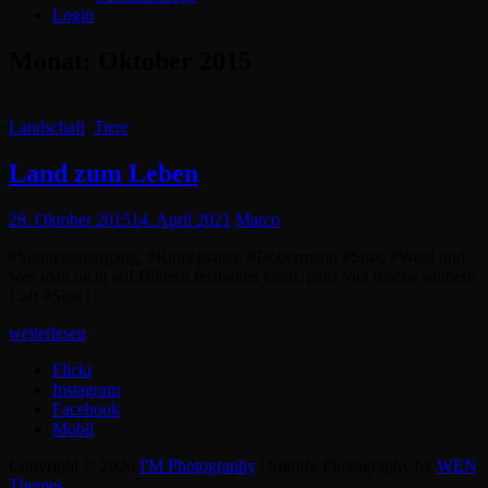
Login
Monat:
Oktober 2015
Cat
Landschaft
,
Tiere
Links
Land zum Leben
Posted
28. Oktober 2015
14. April 2021
Marco
on
#Sonnenuntergang, #Ringelnatter, #Dobermann #Sina, #Wald und,
was man nicht auf Bildern festhalten kann, ganz viel frische saubere
Luft #Sina |
Land
weiterlesen
zum
Flickr
Leben
Instagram
Facebook
Mobil
Copyright © 2026
I'M Photography
|
Signify Photography by
WEN
Themes