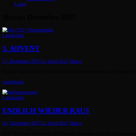
Login
Monat:
Dezember 2017
Cat
Landschaft
Links
3. ADVENT
Posted
17. Dezember 2017
14. April 2021
Marco
on
Strand? Was sonst?! Wenn man schon hier oben wohnt, die Sonne sc
3.
weiterlesen
ADVENT
Cat
Landschaft
Links
ENDLICH WIEDER RAUS
Posted
16. Dezember 2017
14. April 2021
Marco
on
2017 & Sonne Wenn wir ehrlich sind, passt das nicht ganz zusammen