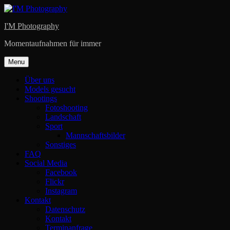
Skip
to
I'M Photography
content
Momentaufnahmen für immer
Menu
Über uns
Models gesucht
Shootings
Fotoshooting
Landschaft
Sport
Mannschaftsbilder
Sonstiges
FAQ
Social Media
Facebook
Flickr
Instagram
Kontakt
Datenschutz
Kontakt
Terminanfrage