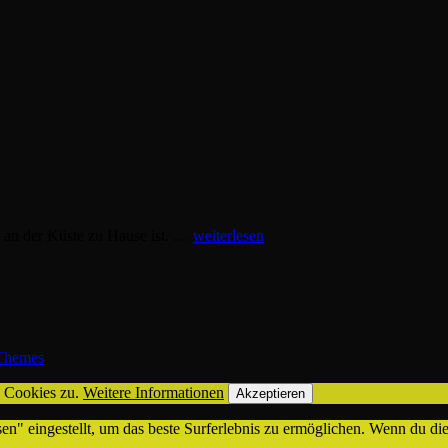
Janet
 an der Küste zu Hause ist. …
weiterlesen
hemes
n Cookies zu.
Weitere Informationen
Akzeptieren
sen" eingestellt, um das beste Surferlebnis zu ermöglichen. Wenn du 