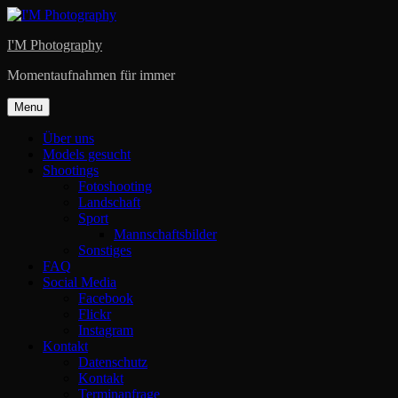
Skip
to
I'M Photography
content
Momentaufnahmen für immer
Menu
Über uns
Models gesucht
Shootings
Fotoshooting
Landschaft
Sport
Mannschaftsbilder
Sonstiges
FAQ
Social Media
Facebook
Flickr
Instagram
Kontakt
Datenschutz
Kontakt
Terminanfrage