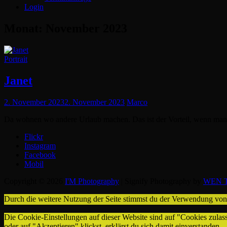
Login
Monat:
November 2023
Cat
Portrait
Links
Janet
Posted
2. November 2023
2. November 2023
Marco
on
Da wohnen wo andere Urlaub machen. Das ist der Vorteil, wenn man
Flickr
Instagram
Facebook
Mobil
Copyright © 2026
I'M Photography
|
Signify Photography by
WEN T
Durch die weitere Nutzung der Seite stimmst du der Verwendung vo
Die Cookie-Einstellungen auf dieser Website sind auf "Cookies zulas
oder auf "Akzeptieren" klickst, erklärst du sich damit einverstanden.