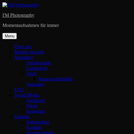
Skip
to
I'M Photography
content
Momentaufnahmen für immer
Menu
Über uns
Models gesucht
Shootings
Fotoshooting
Landschaft
Sport
Mannschaftsbilder
Sonstiges
FAQ
Social Media
Facebook
Flickr
Instagram
Kontakt
Datenschutz
Kontakt
Terminanfrage