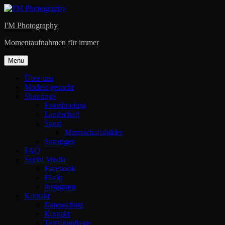
Skip
to
I'M Photography
content
Momentaufnahmen für immer
Menu
Über uns
Models gesucht
Shootings
Fotoshooting
Landschaft
Sport
Mannschaftsbilder
Sonstiges
FAQ
Social Media
Facebook
Flickr
Instagram
Kontakt
Datenschutz
Kontakt
Terminanfrage