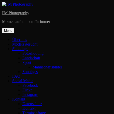
Skip
to
I'M Photography
content
Momentaufnahmen für immer
Menu
Über uns
Models gesucht
Shootings
Fotoshooting
Landschaft
Sport
Mannschaftsbilder
Sonstiges
FAQ
Social Media
Facebook
Flickr
Instagram
Kontakt
Datenschutz
Kontakt
Terminanfrage