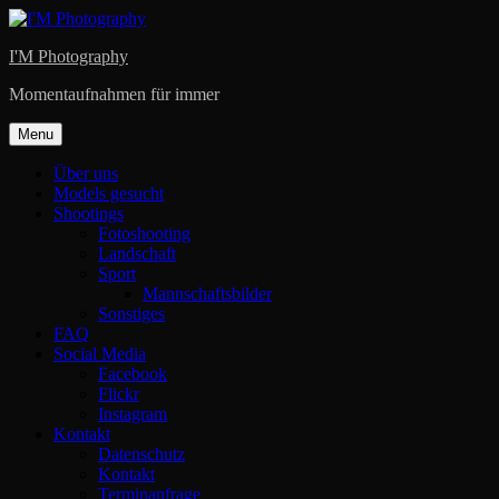
Skip
to
I'M Photography
content
Momentaufnahmen für immer
Menu
Über uns
Models gesucht
Shootings
Fotoshooting
Landschaft
Sport
Mannschaftsbilder
Sonstiges
FAQ
Social Media
Facebook
Flickr
Instagram
Kontakt
Datenschutz
Kontakt
Terminanfrage