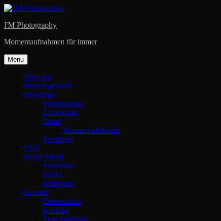
Skip
to
I'M Photography
content
Momentaufnahmen für immer
Menu
Über uns
Models gesucht
Shootings
Fotoshooting
Landschaft
Sport
Mannschaftsbilder
Sonstiges
FAQ
Social Media
Facebook
Flickr
Instagram
Kontakt
Datenschutz
Kontakt
Terminanfrage