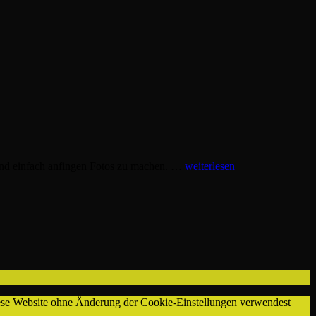
Anne
 und einfach anfingen Fotos zu machen. …
weiterlesen
Sophie
diese Website ohne Änderung der Cookie-Einstellungen verwendest