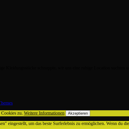
inige Kleidungsstücke schnappte, wir uns eine ruhige Location suchten
hemes
n Cookies zu.
Weitere Informationen
Akzeptieren
sen" eingestellt, um das beste Surferlebnis zu ermöglichen. Wenn du 