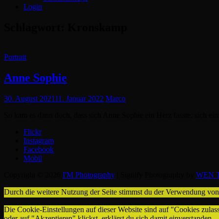
Login
Schlagwort:
Kronskamp
Cat
Portrait
Links
Anne Sophie
Posted
30. August 2021
11. Januar 2022
Marco
on
So kam es dann doch, dass sich Anne Sophie ein Herz fasste, sich e
Flickr
Instagram
Facebook
Mobil
Copyright © 2026
I'M Photography
|
Signify Photography by
WEN T
Durch die weitere Nutzung der Seite stimmst du der Verwendung vo
Die Cookie-Einstellungen auf dieser Website sind auf "Cookies zulas
oder auf "Akzeptieren" klickst, erklärst du sich damit einverstanden.