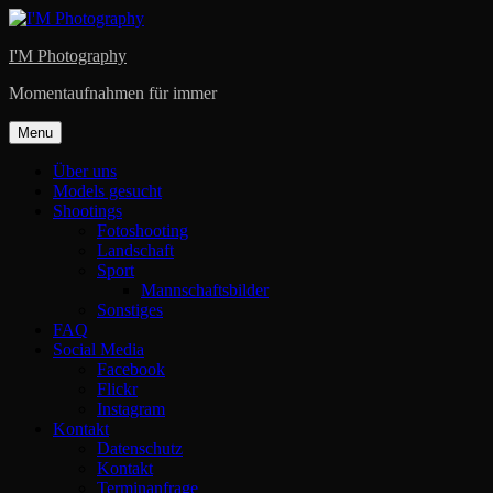
Skip
to
I'M Photography
content
Momentaufnahmen für immer
Menu
Über uns
Models gesucht
Shootings
Fotoshooting
Landschaft
Sport
Mannschaftsbilder
Sonstiges
FAQ
Social Media
Facebook
Flickr
Instagram
Kontakt
Datenschutz
Kontakt
Terminanfrage