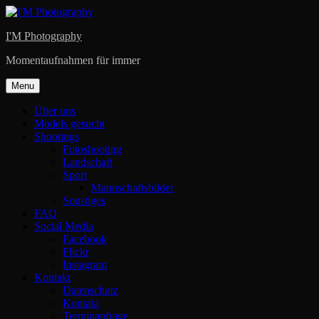
Skip
to
I'M Photography
content
Momentaufnahmen für immer
Menu
Über uns
Models gesucht
Shootings
Fotoshooting
Landschaft
Sport
Mannschaftsbilder
Sonstiges
FAQ
Social Media
Facebook
Flickr
Instagram
Kontakt
Datenschutz
Kontakt
Terminanfrage