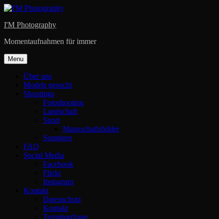
Skip
to
I'M Photography
content
Momentaufnahmen für immer
Menu
Über uns
Models gesucht
Shootings
Fotoshooting
Landschaft
Sport
Mannschaftsbilder
Sonstiges
FAQ
Social Media
Facebook
Flickr
Instagram
Kontakt
Datenschutz
Kontakt
Terminanfrage