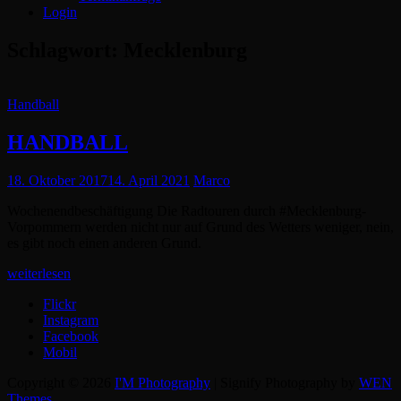
Login
Schlagwort:
Mecklenburg
Cat
Handball
Links
HANDBALL
Posted
18. Oktober 2017
14. April 2021
Marco
on
Wochenendbeschäftigung Die Radtouren durch #Mecklenburg-
Vorpommern werden nicht nur auf Grund des Wetters weniger, nein,
es gibt noch einen anderen Grund.
HANDBALL
weiterlesen
Flickr
Instagram
Facebook
Mobil
Copyright © 2026
I'M Photography
|
Signify Photography by
WEN
Themes