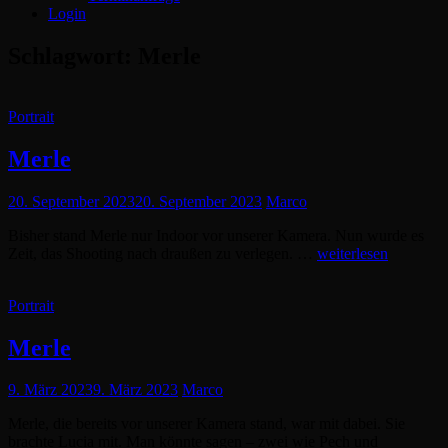
Login
Schlagwort:
Merle
Cat
Portrait
Links
Merle
Posted
20. September 2023
20. September 2023
Marco
on
Bisher stand Merle nur Indoor vor unserer Kamera. Nun wurde es
Merle
Zeit, das Shooting nach draußen zu verlegen. …
weiterlesen
Cat
Portrait
Links
Merle
Posted
9. März 2023
9. März 2023
Marco
on
Merle, die bereits vor unserer Kamera stand, war mit dabei. Sie
brachte Lucia mit. Man könnte sagen – zwei wie Pech und