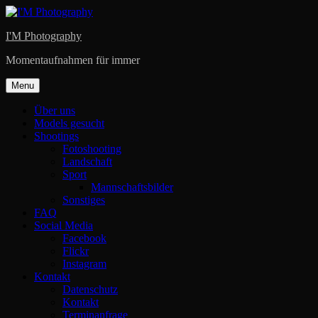
Skip
to
I'M Photography
content
Momentaufnahmen für immer
Menu
Über uns
Models gesucht
Shootings
Fotoshooting
Landschaft
Sport
Mannschaftsbilder
Sonstiges
FAQ
Social Media
Facebook
Flickr
Instagram
Kontakt
Datenschutz
Kontakt
Terminanfrage