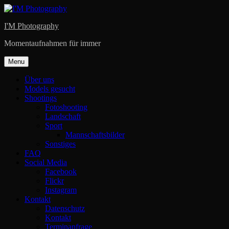
Skip
to
I'M Photography
content
Momentaufnahmen für immer
Menu
Über uns
Models gesucht
Shootings
Fotoshooting
Landschaft
Sport
Mannschaftsbilder
Sonstiges
FAQ
Social Media
Facebook
Flickr
Instagram
Kontakt
Datenschutz
Kontakt
Terminanfrage