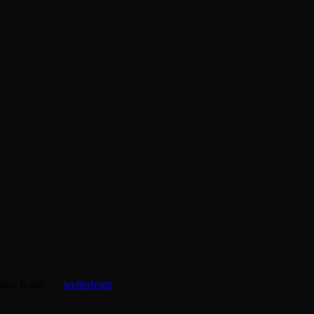
Milena
keine Rolle. …
weiterlesen