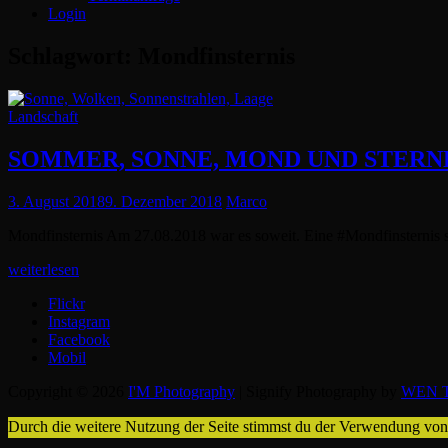
Login
Schlagwort:
Mondfinsternis
Cat
Landschaft
Links
SOMMER, SONNE, MOND UND STERN
Posted
3. August 2018
9. Dezember 2018
Marco
on
Mondfinsternis Am 27.08.2018 war es soweit. Eine #Mondfinsternis
SOMMER,
weiterlesen
SONNE,
Flickr
MOND
Instagram
UND
Facebook
STERNE
Mobil
Copyright © 2026
I'M Photography
|
Signify Photography by
WEN T
Durch die weitere Nutzung der Seite stimmst du der Verwendung vo