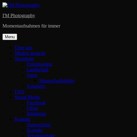
Skip
to
I'M Photography
content
Momentaufnahmen für immer
Menu
Über uns
Models gesucht
Shootings
Fotoshooting
Landschaft
Sport
Mannschaftsbilder
Sonstiges
FAQ
Social Media
Facebook
Flickr
Instagram
Kontakt
Datenschutz
Kontakt
Terminanfrage