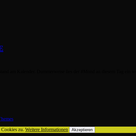
E
 stand am Kalender. Dummerweise lies der #Mond an diesem Tag ein w
hemes
n Cookies zu.
Weitere Informationen
Akzeptieren