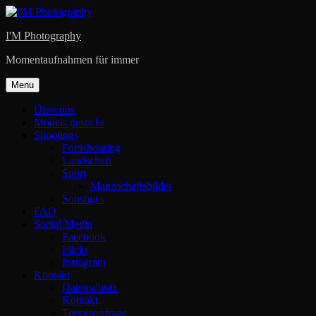
Skip
to
I'M Photography
content
Momentaufnahmen für immer
Menu
Über uns
Models gesucht
Shootings
Fotoshooting
Landschaft
Sport
Mannschaftsbilder
Sonstiges
FAQ
Social Media
Facebook
Flickr
Instagram
Kontakt
Datenschutz
Kontakt
Terminanfrage