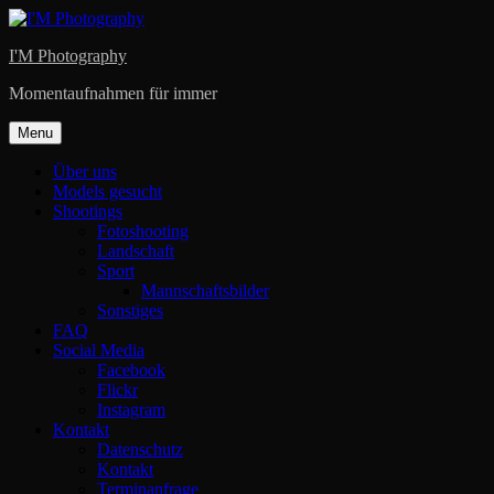
Skip
to
I'M Photography
content
Momentaufnahmen für immer
Menu
Über uns
Models gesucht
Shootings
Fotoshooting
Landschaft
Sport
Mannschaftsbilder
Sonstiges
FAQ
Social Media
Facebook
Flickr
Instagram
Kontakt
Datenschutz
Kontakt
Terminanfrage