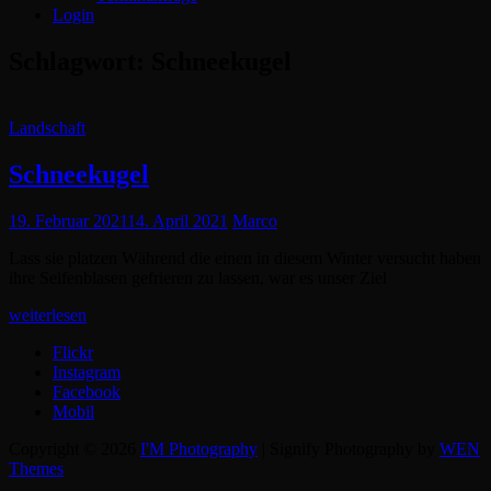
Login
Schlagwort:
Schneekugel
Cat
Landschaft
Links
Schneekugel
Posted
19. Februar 2021
14. April 2021
Marco
on
Lass sie platzen Während die einen in diesem Winter versucht haben
ihre Seifenblasen gefrieren zu lassen, war es unser Ziel
Schneekugel
weiterlesen
Flickr
Instagram
Facebook
Mobil
Copyright © 2026
I'M Photography
|
Signify Photography by
WEN
Themes