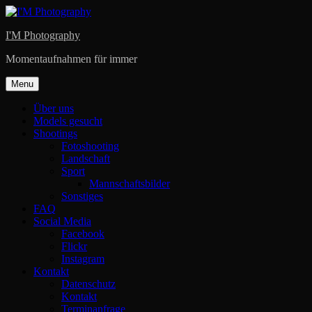
Skip
to
I'M Photography
content
Momentaufnahmen für immer
Menu
Über uns
Models gesucht
Shootings
Fotoshooting
Landschaft
Sport
Mannschaftsbilder
Sonstiges
FAQ
Social Media
Facebook
Flickr
Instagram
Kontakt
Datenschutz
Kontakt
Terminanfrage