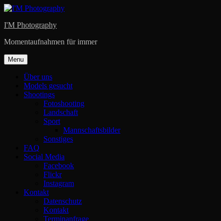
Skip
to
I'M Photography
content
Momentaufnahmen für immer
Menu
Über uns
Models gesucht
Shootings
Fotoshooting
Landschaft
Sport
Mannschaftsbilder
Sonstiges
FAQ
Social Media
Facebook
Flickr
Instagram
Kontakt
Datenschutz
Kontakt
Terminanfrage