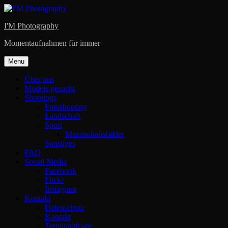
Skip
to
I'M Photography
content
Momentaufnahmen für immer
Menu
Über uns
Models gesucht
Shootings
Fotoshooting
Landschaft
Sport
Mannschaftsbilder
Sonstiges
FAQ
Social Media
Facebook
Flickr
Instagram
Kontakt
Datenschutz
Kontakt
Terminanfrage