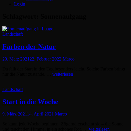
Login
Schlagwort:
Sonnenaufgang
Cat
Landschaft
Links
Farben der Natur
Posted
20. März 2021
22. Februar 2022
Marco
on
Da fällt der Start in den Tag besonders leicht. Solche Farben bringt
Farben
nur die Natur zustande. …
weiterlesen
der
Natur
Cat
Landschaft
Links
Start in die Woche
Posted
9. März 2021
14. April 2021
Marco
on
So kann jede Woche beginnen. Zögernd erscheint sie – die Sonne
Start
und taucht den Himmel in ein schönes Rot. …
weiterlesen