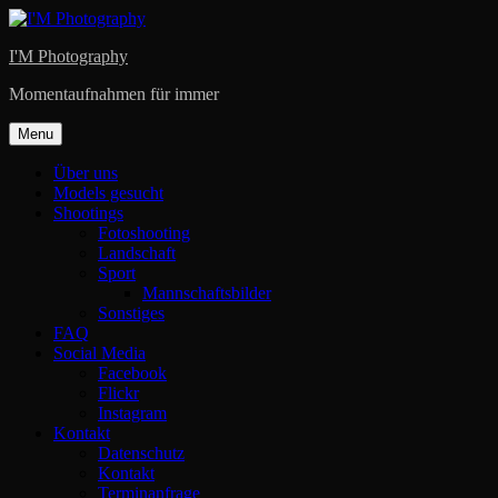
Skip
to
I'M Photography
content
Momentaufnahmen für immer
Menu
Über uns
Models gesucht
Shootings
Fotoshooting
Landschaft
Sport
Mannschaftsbilder
Sonstiges
FAQ
Social Media
Facebook
Flickr
Instagram
Kontakt
Datenschutz
Kontakt
Terminanfrage