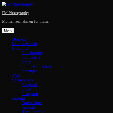
Skip
to
I'M Photography
content
Momentaufnahmen für immer
Menu
Über uns
Models gesucht
Shootings
Fotoshooting
Landschaft
Sport
Mannschaftsbilder
Sonstiges
FAQ
Social Media
Facebook
Flickr
Instagram
Kontakt
Datenschutz
Kontakt
Terminanfrage