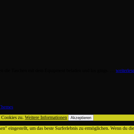
en die Taschen mit dem Equipment beladen und los gings. …
weiterles
hemes
n Cookies zu.
Weitere Informationen
Akzeptieren
sen" eingestellt, um das beste Surferlebnis zu ermöglichen. Wenn du 