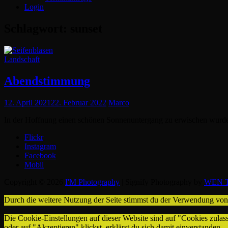
Login
Schlagwort:
sunset
Cat
Landschaft
Links
Abendstimmung
Posted
12. April 2021
22. Februar 2022
Marco
on
In der Hoffnung einen schönen Sonnenuntergang zu erwischen wurd
Flickr
Instagram
Facebook
Mobil
Copyright © 2026
I'M Photography
|
Signify Photography by
WEN T
Durch die weitere Nutzung der Seite stimmst du der Verwendung vo
Die Cookie-Einstellungen auf dieser Website sind auf "Cookies zulas
oder auf "Akzeptieren" klickst, erklärst du sich damit einverstanden.