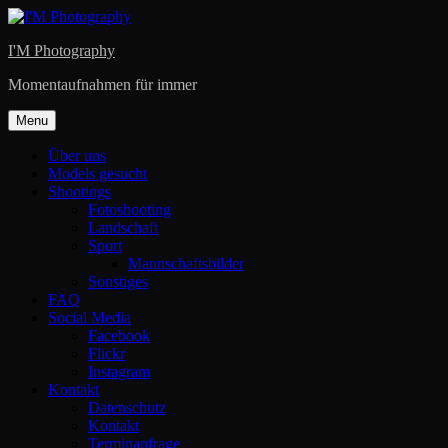
Skip
to
I'M Photography
content
Momentaufnahmen für immer
Menu
Über uns
Models gesucht
Shootings
Fotoshooting
Landschaft
Sport
Mannschaftsbilder
Sonstiges
FAQ
Social Media
Facebook
Flickr
Instagram
Kontakt
Datenschutz
Kontakt
Terminanfrage