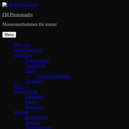
Skip
to
I'M Photography
content
Momentaufnahmen für immer
Menu
Über uns
Models gesucht
Shootings
Fotoshooting
Landschaft
Sport
Mannschaftsbilder
Sonstiges
FAQ
Social Media
Facebook
Flickr
Instagram
Kontakt
Datenschutz
Kontakt
Terminanfrage