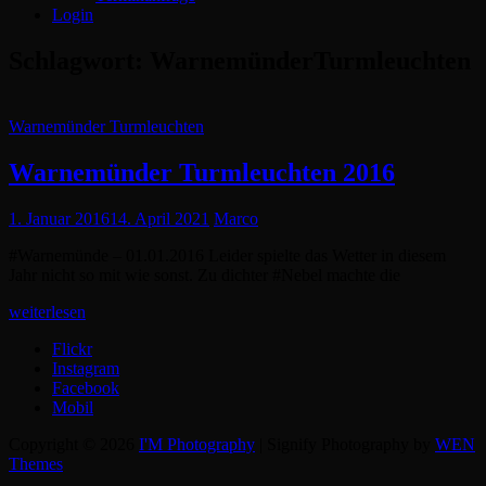
Login
Schlagwort:
WarnemünderTurmleuchten
Cat
Warnemünder Turmleuchten
Links
Warnemünder Turmleuchten 2016
Posted
1. Januar 2016
14. April 2021
Marco
on
#Warnemünde – 01.01.2016 Leider spielte das Wetter in diesem
Jahr nicht so mit wie sonst. Zu dichter #Nebel machte die
Warnemünder
weiterlesen
Turmleuchten
Flickr
2016
Instagram
Facebook
Mobil
Copyright © 2026
I'M Photography
|
Signify Photography by
WEN
Themes