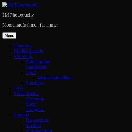
Skip
to
I'M Photography
content
Momentaufnahmen für immer
Menu
Über uns
Models gesucht
Shootings
Fotoshooting
Landschaft
Sport
Mannschaftsbilder
Sonstiges
FAQ
Social Media
Facebook
Flickr
Instagram
Kontakt
Datenschutz
Kontakt
Terminanfrage