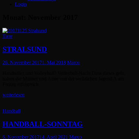
Login
Monat:
November 2017
Cat
Tiere
Links
STRALSUND
Posted
26. November 2017
1. Mai 2018
Marco
on
Handballer und Volleyball? Volleyball-Nacht Dass dieses geht,
haben die Männer und Anne von der weiblichen Jugend A am
Freitag erfolgreich
STRALSUND
weiterlesen
Cat
Handball
Links
HANDBALL-SONNTAG
Posted
6. November 2017
14. April 2021
Marco