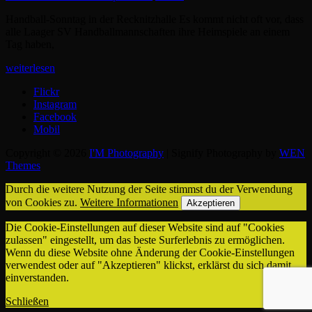
on
Handball-Sonntag in der Recknitzhalle Es kommt nicht oft vor, dass
alle Laager SV Handballmannschaften ihre Heimspiele an einem
Tag haben,
HANDBALL-
weiterlesen
SONNTAG
Flickr
Instagram
Facebook
Mobil
Copyright © 2026
I'M Photography
|
Signify Photography by
WEN
Themes
Durch die weitere Nutzung der Seite stimmst du der Verwendung
von Cookies zu.
Weitere Informationen
Akzeptieren
Die Cookie-Einstellungen auf dieser Website sind auf "Cookies
zulassen" eingestellt, um das beste Surferlebnis zu ermöglichen.
Wenn du diese Website ohne Änderung der Cookie-Einstellungen
verwendest oder auf "Akzeptieren" klickst, erklärst du sich damit
einverstanden.
Schließen