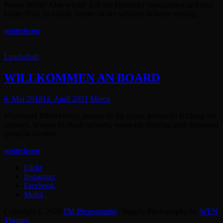
Bestes Wetter Also wieder Zeit die Fahrräder rauszuholen und eine
kleine Tour zu radeln. Immer an der schönen #Ostsee entlang.
ERSTE
weiterlesen
RADTOUR
2018
Cat
Landschaft
Links
WILLKOMMEN AN BOARD
Posted
6. Mai 2018
14. April 2021
Marco
on
#Stralsund #Brückentag nennen es die einen, politische Bildung die
anderen. Warum #Urlaub nehmen, wenn ein Ausflug nach Stralsund
gemacht werden
WILLKOMMEN
weiterlesen
AN
Flickr
BOARD
Instagram
Facebook
Mobil
Copyright © 2026
I'M Photography
|
Signify Photography by
WEN
Themes