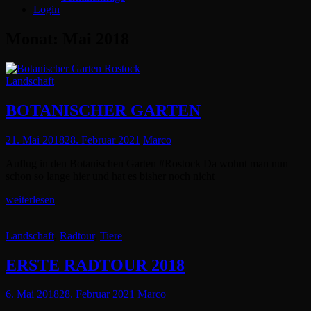
Login
Monat:
Mai 2018
Cat
Landschaft
Links
BOTANISCHER GARTEN
Posted
21. Mai 2018
28. Februar 2021
Marco
on
Auflug in den Botanischen Garten #Rostock Da wohnt man nun
schon so lange hier und hat es bisher noch nicht
BOTANISCHER
weiterlesen
GARTEN
Cat
Landschaft
,
Radtour
,
Tiere
Links
ERSTE RADTOUR 2018
Posted
6. Mai 2018
28. Februar 2021
Marco
on