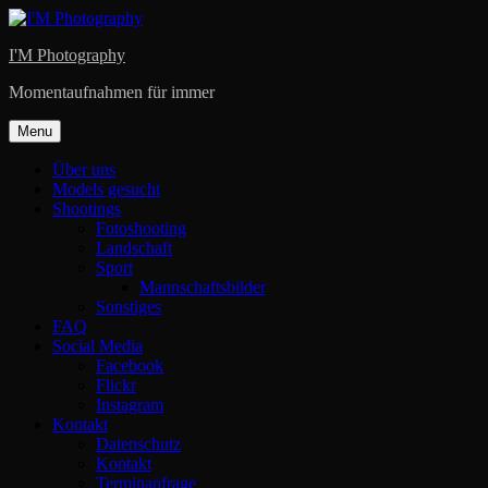
Skip
to
I'M Photography
content
Momentaufnahmen für immer
Menu
Über uns
Models gesucht
Shootings
Fotoshooting
Landschaft
Sport
Mannschaftsbilder
Sonstiges
FAQ
Social Media
Facebook
Flickr
Instagram
Kontakt
Datenschutz
Kontakt
Terminanfrage