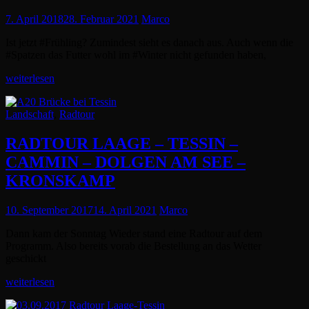
Posted
7. April 2018
28. Februar 2021
Marco
on
Ist jetzt #Frühling? Zumindest sieht es danach aus. Auch wenn die
#Spatzen das Futter wohl im #Winter nicht gefunden haben,
ERSTE
weiterlesen
RADTOUR
Cat
Landschaft
,
Radtour
Links
RADTOUR LAAGE – TESSIN –
CAMMIN – DOLGEN AM SEE –
KRONSKAMP
Posted
10. September 2017
14. April 2021
Marco
on
Dann kam der Sonntag Wieder stand eine Radtour auf dem
Programm. Also bereits vorab die Bestellung an das Wetter
geschickt
RADTOUR
weiterlesen
LAAGE
–