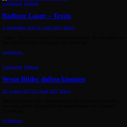
Cat
Landschaft
,
Radtour
TESSIN
Links
–
CAMMIN
Radtour Laage – Tessin
–
DOLGEN
Posted
3. September 2017
14. April 2021
Marco
AM
on
SEE
Laage – Tessin Von einer Schnecke ausgebremst. 😉 Also ließen wir
–
das Auto mal stehen und nutzten das Wetter für
KRONSKAMP
Radtour
weiterlesen
Laage
–
Cat
Landschaft
,
Radtour
Tessin
Links
Wenn Bilder duften könnten
Posted
28. August 2017
14. April 2021
Marco
on
Die Sonne lachte mal – anscheinend ist dem Sommer eingefallen,
was dazu gehört. Kaum zu Hause angekommen, eine „dumme“
Bemerkung
Wenn
weiterlesen
Bilder