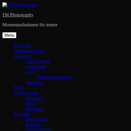
Skip
to
I'M Photography
content
Momentaufnahmen für immer
Menu
Über uns
Models gesucht
Shootings
Fotoshooting
Landschaft
Sport
Mannschaftsbilder
Sonstiges
FAQ
Social Media
Facebook
Flickr
Instagram
Kontakt
Datenschutz
Kontakt
Terminanfrage