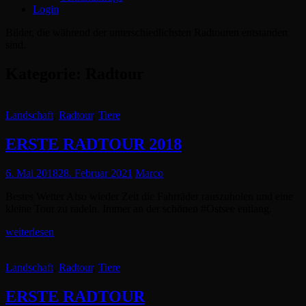
Login
Bilder, die während der unterschiedlichsten Radtouren entstanden
sind.
Kategorie:
Radtour
Cat
Landschaft
,
Radtour
,
Tiere
Links
ERSTE RADTOUR 2018
Posted
6. Mai 2018
28. Februar 2021
Marco
on
Bestes Wetter Also wieder Zeit die Fahrräder rauszuholen und eine
kleine Tour zu radeln. Immer an der schönen #Ostsee entlang.
ERSTE
weiterlesen
RADTOUR
2018
Cat
Landschaft
,
Radtour
,
Tiere
Links
ERSTE RADTOUR