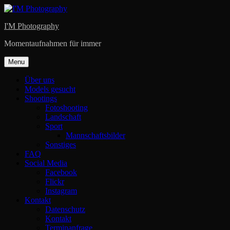
Skip
to
I'M Photography
content
Momentaufnahmen für immer
Menu
Über uns
Models gesucht
Shootings
Fotoshooting
Landschaft
Sport
Mannschaftsbilder
Sonstiges
FAQ
Social Media
Facebook
Flickr
Instagram
Kontakt
Datenschutz
Kontakt
Terminanfrage