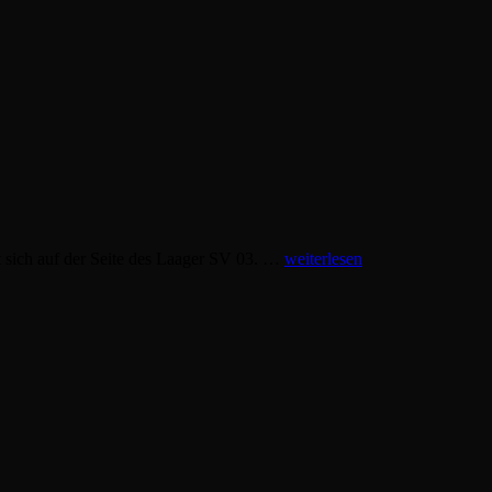
01.12.2019
t sich auf der Seite des Laager SV 03. …
weiterlesen
weibliche
Jugend
C
wJE
eimspiel