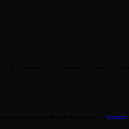
nd C auf die Vertretung des SV Warnemünde. Der Spielbericht befinde
 der weiblichen Jugend E des Laager Sportvereins 03. …
weiterlesen
H