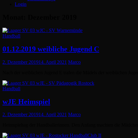
Login
Monat:
Dezember 2019
Cat
Handball
Links
01.12.2019 weibliche Jugend C
Posted
2. Dezember 2019
14. April 2021
Marco
on
Nach der weiblichen Jugend E trafen die Mädels der weiblichen Juge
Cat
Handball
Links
wJE Heimspiel
Posted
2. Dezember 2019
14. April 2021
Marco
on
Heimspieltag der Handballerinnen. Den Anfang machten die Mädchen