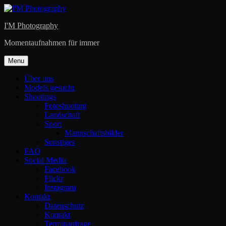
Skip
to
I'M Photography
content
Momentaufnahmen für immer
Menu
Über uns
Models gesucht
Shootings
Fotoshooting
Landschaft
Sport
Mannschaftsbilder
Sonstiges
FAQ
Social Media
Facebook
Flickr
Instagram
Kontakt
Datenschutz
Kontakt
Terminanfrage