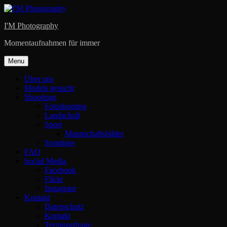
Skip
to
I'M Photography
content
Momentaufnahmen für immer
Menu
Über uns
Models gesucht
Shootings
Fotoshooting
Landschaft
Sport
Mannschaftsbilder
Sonstiges
FAQ
Social Media
Facebook
Flickr
Instagram
Kontakt
Datenschutz
Kontakt
Terminanfrage