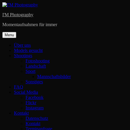
Skip
to
I'M Photography
content
Momentaufnahmen für immer
Menu
Über uns
Models gesucht
Shootings
Fotoshooting
Landschaft
Sport
Mannschaftsbilder
Sonstiges
FAQ
Social Media
Facebook
Flickr
Instagram
Kontakt
Datenschutz
Kontakt
Terminanfrage