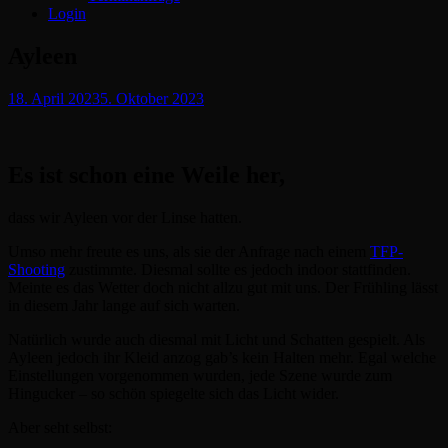
Login
Ayleen
Posted
18. April 2023
5. Oktober 2023
on
Es ist schon eine Weile her,
dass wir Ayleen vor der Linse hatten.
Umso mehr freute es uns, als sie der Anfrage nach einem
TFP-
Shooting
zustimmte. Diesmal sollte es jedoch indoor stattfinden.
Meinte es das Wetter doch nicht allzu gut mit uns. Der Frühling lässt
in diesem Jahr lange auf sich warten.
Natürlich wurde auch diesmal mit Licht und Schatten gespielt. Als
Ayleen jedoch ihr Kleid anzog gab’s kein Halten mehr. Egal welche
Einstellungen vorgenommen wurden, jede Szene wurde zum
Hingucker – so schön spiegelte sich das Licht wider.
Aber seht selbst: