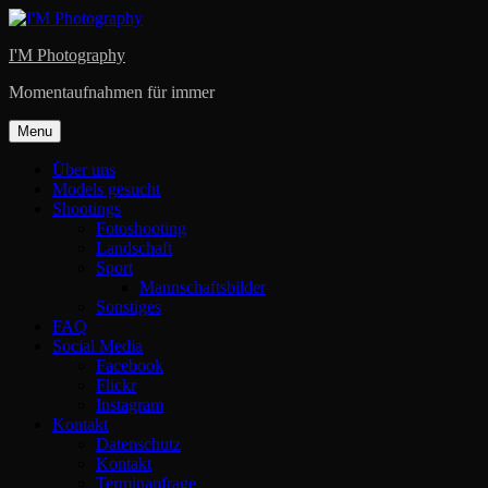
Skip
to
I'M Photography
content
Momentaufnahmen für immer
Menu
Über uns
Models gesucht
Shootings
Fotoshooting
Landschaft
Sport
Mannschaftsbilder
Sonstiges
FAQ
Social Media
Facebook
Flickr
Instagram
Kontakt
Datenschutz
Kontakt
Terminanfrage