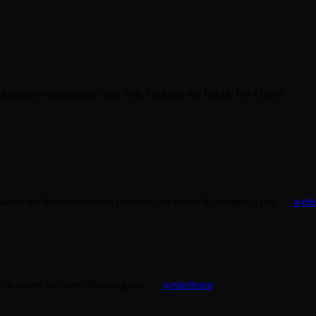
enburg-Vorpommern öfter hört. Und das mit Recht. Die Ostsee
 laden die Recknitzwiesen durchaus zu einem Spaziergang ein. …
weit
Katja
e zu einem weiteren Shooting ein. …
weiterlesen