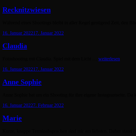
on
Recknitzwiesen
Während eines Shootings bleibt in aller Regel genügend Zeit, den Bl
Posted
16. Januar 2022
17. Januar 2022
on
Claudia
Claudia
Fotoshooting mit Claudia. Spiel mit dem Licht …
weiterlesen
Posted
16. Januar 2022
17. Januar 2022
on
Anne Sophie
Anne Sophie bat um ein Shooting für ihre eigene Instagramseite. Da
Posted
16. Januar 2022
7. Februar 2022
on
Marie
Kurze, knappe Terminabsprachen sind mir am liebsten. Daher stand 