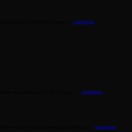
Recknitzwiesen
ick auch einmal schweifen zu lassen. …
weiterlesen
Anne
 können wir natürlich nicht „Nein“ sagen. …
weiterlesen
Sophie
Marie
binnen weniger Tage das Shooting mit Marie an. …
weiterlesen