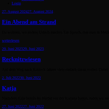
Login
Posted
27. August 2024
27. August 2024
on
Ein Abend am Strand
Da wohnen, wo andere Urlaub machen Ein Spruch, den man in Meckl
Ein
weiterlesen
Abend
Posted
29. Juni 2023
29. Juni 2023
am
on
Strand
Recknitzwiesen
Auf dem Weg nach Rostock fahren viele einfach daran vorbei. Dabei
Posted
2. Juli 2022
30. Juni 2022
on
Katja
Nachdem Kaja bereits im Herbst vor der Kamera hatten, luden wir si
Posted
27. Juni 2022
27. Juni 2022