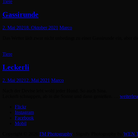
Cat
Tiere
Links
Gassirunde
Posted
2. Mai 2021
8. Oktober 2021
Marco
on
Das Wetter lädt zwar nicht unbedingt zu einer Gassirunde ein, aber 
Cat
Tiere
Links
Leckerli
Posted
2. Mai 2021
2. Mai 2021
Marco
on
Nach der Devise lebt wohl jeder Hund. So auch Sina.
Leckerli schnappen, ab in die Sonne und dann genießen. …
weiterles
Flickr
Instagram
Facebook
Mobil
Copyright © 2026
I'M Photography
|
Signify Photography by
WEN T