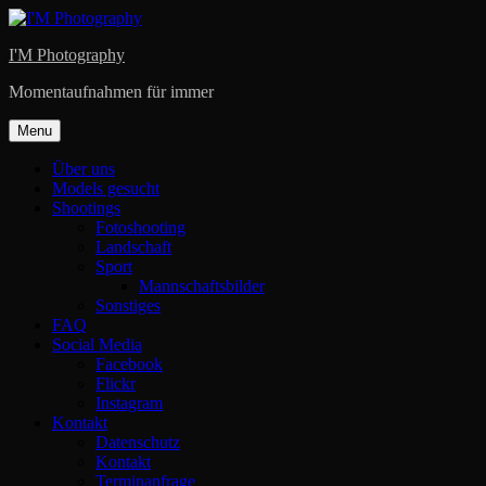
Skip
to
I'M Photography
content
Momentaufnahmen für immer
Menu
Über uns
Models gesucht
Shootings
Fotoshooting
Landschaft
Sport
Mannschaftsbilder
Sonstiges
FAQ
Social Media
Facebook
Flickr
Instagram
Kontakt
Datenschutz
Kontakt
Terminanfrage