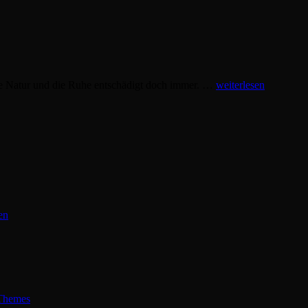
Gassirund
die Natur und die Ruhe entschädigt doch immer. …
weiterlesen
Leckerli
en
hemes