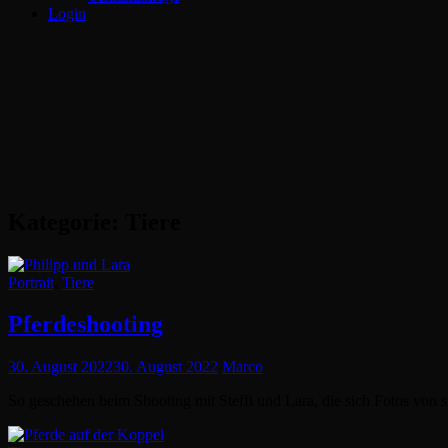
Login
Kategorie:
Tiere
Cat
Portrait
,
Tiere
Links
Pferdeshooting
Posted
30. August 2022
30. August 2022
Marco
on
So geschehen beim Shooting mit Steffi und Lara, die sich Fotos von