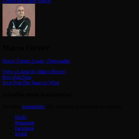
Categories
Tags,
Landschaft
Laage
Storch
Author:
Marco Förster
Marco Förster, Laage, Eberswalde
View all posts by Marco Förster
Beitragsnavigation
Previous
Prev Post
Sina
Post
Next
Next Post
Die Nase im Wind
Post
Schreibe einen Kommentar
Du musst
angemeldet
sein, um einen Kommentar abzugeben.
Flickr
Instagram
Facebook
Mobil