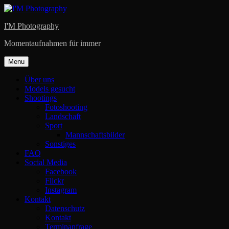
Skip
to
I'M Photography
content
Momentaufnahmen für immer
Menu
Über uns
Models gesucht
Shootings
Fotoshooting
Landschaft
Sport
Mannschaftsbilder
Sonstiges
FAQ
Social Media
Facebook
Flickr
Instagram
Kontakt
Datenschutz
Kontakt
Terminanfrage