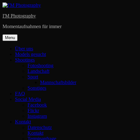
Skip
to
I'M Photography
content
Momentaufnahmen für immer
Menu
Über uns
Models gesucht
Shootings
Fotoshooting
Landschaft
Sport
Mannschaftsbilder
Sonstiges
FAQ
Social Media
Facebook
Flickr
Instagram
Kontakt
Datenschutz
Kontakt
Terminanfrage