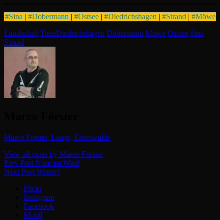
#
Sina
|
#
Dobermann
|
#
Ostsee
|
#
Diedrichshagen
|
#
Strand
|
#
Möwe
Categories
Tags,
Landschaft
Tiere
Diedrichshagen
Dobermann
Möwe
Ostsee
Sina
Strand
Author:
Marco Förster
Marco Förster, Laage, Eberswalde
View all posts by Marco Förster
Beitragsnavigation
Previous
Prev Post
Nase im Wind
Post
Next
Next Post
Wetter?
Post
Flickr
Instagram
Facebook
Mobil