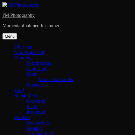
Skip
to
I'M Photography
content
Momentaufnahmen für immer
Menu
Über uns
Models gesucht
Shootings
Fotoshooting
Landschaft
Sport
Mannschaftsbilder
Sonstiges
FAQ
Social Media
Facebook
Flickr
Instagram
Kontakt
Datenschutz
Kontakt
Terminanfrage