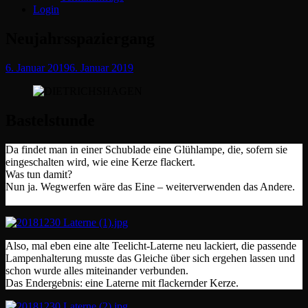
Login
Neujahrsspaziergang
Posted
6. Januar 2019
6. Januar 2019
on
Bastelstunde
Da findet man in einer Schublade eine Glühlampe, die, sofern sie
eingeschalten wird, wie eine Kerze flackert.
Was tun damit?
Nun ja. Wegwerfen wäre das Eine – weiterverwenden das Andere.
Also, mal eben eine alte Teelicht-Laterne neu lackiert, die passende
Lampenhalterung musste das Gleiche über sich ergehen lassen und
schon wurde alles miteinander verbunden.
Das Endergebnis: eine Laterne mit flackernder Kerze.