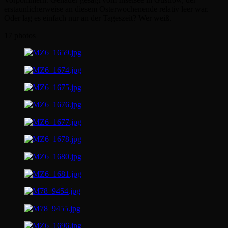
erstaunlicherweise an diesem Osterwochenende relativ leer war.
Oder lag es einfach nur an der Tageszeit? Wer weiß.
17 photos