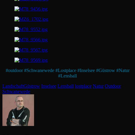
#
outdoor
#
Schwanewede
#
Lostplace
#
Inselsee
#
Güstrow
#
Natur
#
Lensball
Categories
Tags,
Landschaft
Güstrow
Inselsee
Lensball
lostplace
Natur
Outdoor
Schwanewede