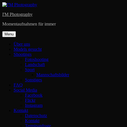
Skip
to
I'M Photography
content
Momentaufnahmen für immer
Menu
Über uns
Models gesucht
Shootings
Fotoshooting
Landschaft
Sport
Mannschaftsbilder
Sonstiges
FAQ
Social Media
Facebook
Flickr
Instagram
Kontakt
Datenschutz
Kontakt
Terminanfrage