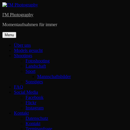
Skip
to
I'M Photography
content
Momentaufnahmen für immer
Menu
Über uns
Models gesucht
Shootings
Fotoshooting
Landschaft
Sport
Mannschaftsbilder
Sonstiges
FAQ
Social Media
Facebook
Flickr
Instagram
Kontakt
Datenschutz
Kontakt
Terminanfrage