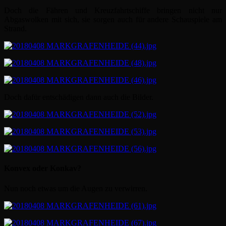
Doch die Fähren und Kreuzfahrtschiffe bringen nicht nur
Abgaswolken mit sich, sie sorgen auch für andere Schauspiele am
Strand.
Doch dafür entschädigen dann auch die Bilder.
Konvex oder Konkav?
Nun noch etwas um die Augen zu verwirren.