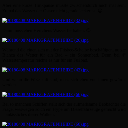
Aber eine kurze Trinkpause musste zwischendurch auch mal sein.
Zumal das Wasser der Ostsee nicht gerade lecker ist. 😉
Dann muss eben Herrchens Wasser herhalten. 😉
Während die einen sich mit der Frisbee-Scheibe beschäftigen, nutzte
Bianca das Wetter für ein Bad – ein Sonnenbad. Denn bei 4°
Wassertemperatur reichte es nur für ein Fußbad.
Und wenn die Füße kalt sind, muss sich eben von innen gewärmt
werden.
Bei so manchen Schiffen stellt sich der aufmerksame Beobachter die
Frage, weswegen solch ein Hype um Dieselfahrzeuge gemacht wird
– anlässliches dieser Wolken.