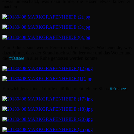
etwas unterschätzt, was dazu führte, die Hosen etwas kürzer zu
machen.
Zum Glück sind weder Ferien noch ein langes Wochenende, was
dazu führte, dass der Strand noch schön leer war und das Wetter und
die
#
Ostsee
in aller Ruhe genossen werden konnte.
Ein wichtiges Utensil durfte natürlich nicht fehlen: Sinas
#
Frisbee.