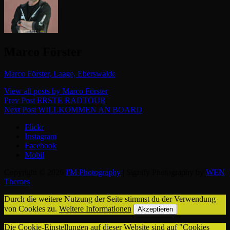
Author:
Marco Förster
Marco Förster, Laage, Eberswalde
View all posts by Marco Förster
Beitragsnavigation
Previous
Prev Post
ERSTE RADTOUR
Post
Next
Next Post
WILLKOMMEN AN BOARD
Post
Flickr
Instagram
Facebook
Mobil
Copyright © 2026
I'M Photography
|
Signify Photography by
WEN
Themes
Durch die weitere Nutzung der Seite stimmst du der Verwendung
von Cookies zu.
Weitere Informationen
Akzeptieren
Die Cookie-Einstellungen auf dieser Website sind auf "Cookies