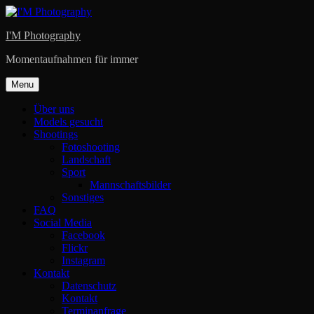
Skip
to
I'M Photography
content
Momentaufnahmen für immer
Menu
Über uns
Models gesucht
Shootings
Fotoshooting
Landschaft
Sport
Mannschaftsbilder
Sonstiges
FAQ
Social Media
Facebook
Flickr
Instagram
Kontakt
Datenschutz
Kontakt
Terminanfrage