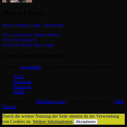
Author:
Marco Förster
Marco Förster, Laage, Eberswalde
View all posts by Marco Förster
Beitragsnavigation
Previous
Prev Post
Schnee?!
Post
Next
Next Post
Storch über Laage
Post
Schreibe einen Kommentar
Du musst
angemeldet
sein, um einen Kommentar abzugeben.
Flickr
Instagram
Facebook
Mobil
Copyright © 2026
I'M Photography
|
Signify Photography by
WEN
Themes
Durch die weitere Nutzung der Seite stimmst du der Verwendung
von Cookies zu.
Weitere Informationen
Akzeptieren