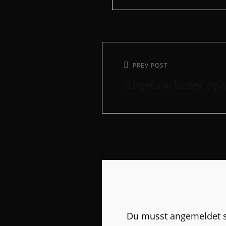
Beitragsnavigation
Previous
PREV POST
Post
Abgebrochener Spa
Du musst
angemeldet
s