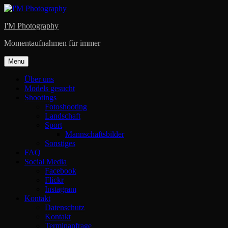
Skip
to
I'M Photography
content
Momentaufnahmen für immer
Menu
Über uns
Models gesucht
Shootings
Fotoshooting
Landschaft
Sport
Mannschaftsbilder
Sonstiges
FAQ
Social Media
Facebook
Flickr
Instagram
Kontakt
Datenschutz
Kontakt
Terminanfrage