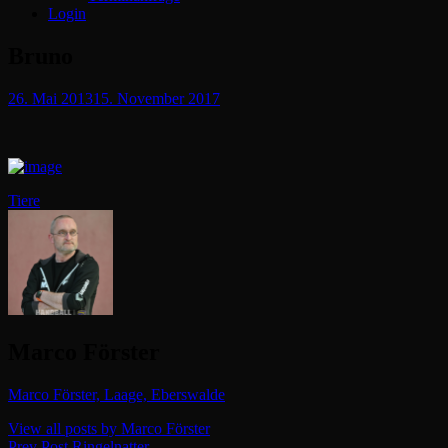
Login
Bruno
Posted
26. Mai 2013
15. November 2017
on
Categories
Tiere
Author:
Marco Förster
Marco Förster, Laage, Eberswalde
View all posts by Marco Förster
Previous
Prev Post
Ringelnatter