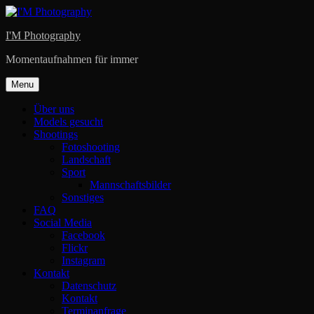
Skip
to
I'M Photography
content
Momentaufnahmen für immer
Menu
Über uns
Models gesucht
Shootings
Fotoshooting
Landschaft
Sport
Mannschaftsbilder
Sonstiges
FAQ
Social Media
Facebook
Flickr
Instagram
Kontakt
Datenschutz
Kontakt
Terminanfrage