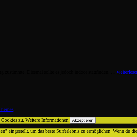
g zustimmte. Diesmal sollte es jedoch indoor stattfinden. …
weiterlese
hemes
n Cookies zu.
Weitere Informationen
Akzeptieren
sen" eingestellt, um das beste Surferlebnis zu ermöglichen. Wenn du 