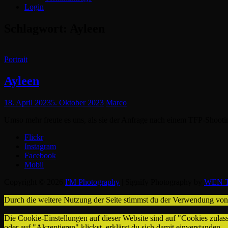
Login
Schlagwort:
Ayleen
Cat
Portrait
Links
Ayleen
Posted
18. April 2023
5. Oktober 2023
Marco
on
Umso mehr freute es uns, als sie der Anfrage nach einem TFP-Shootin
Flickr
Instagram
Facebook
Mobil
Copyright © 2026
I'M Photography
|
Signify Photography by
WEN T
Durch die weitere Nutzung der Seite stimmst du der Verwendung vo
Die Cookie-Einstellungen auf dieser Website sind auf "Cookies zulas
oder auf "Akzeptieren" klickst, erklärst du sich damit einverstanden.