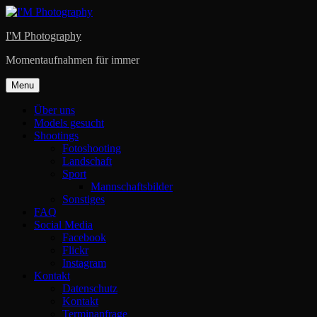
Skip
to
I'M Photography
content
Momentaufnahmen für immer
Menu
Über uns
Models gesucht
Shootings
Fotoshooting
Landschaft
Sport
Mannschaftsbilder
Sonstiges
FAQ
Social Media
Facebook
Flickr
Instagram
Kontakt
Datenschutz
Kontakt
Terminanfrage