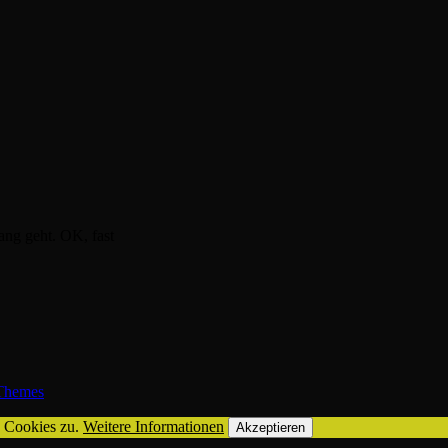
lang geht. OK, fast
hemes
n Cookies zu.
Weitere Informationen
Akzeptieren