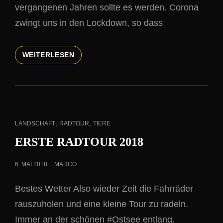
vergangenen Jahren sollte es werden. Corona
zwingt uns in den Lockdown, so dass
OSTSEEBAD
WEITERLESEN
NIENHAGEN
CAT
,
,
LANDSCHAFT
RADTOUR
TIERE
LINKS
ERSTE RADTOUR 2018
POSTED
6. MAI 2018
MARCO
ON
Bestes Wetter Also wieder Zeit die Fahrräder
rauszuholen und eine kleine Tour zu radeln.
Immer an der schönen #Ostsee entlang.