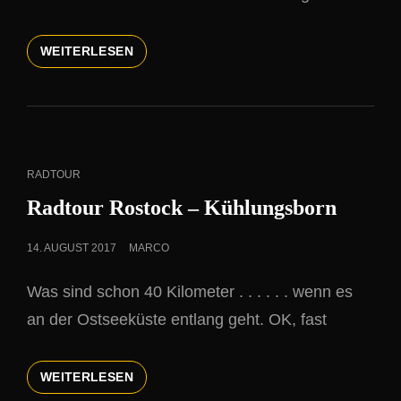
ERSTE
WEITERLESEN
RADTOUR
2018
CAT
RADTOUR
LINKS
Radtour Rostock – Kühlungsborn
POSTED
14. AUGUST 2017
MARCO
ON
Was sind schon 40 Kilometer . . . . . . wenn es
an der Ostseeküste entlang geht. OK, fast
RADTOUR
WEITERLESEN
ROSTOCK