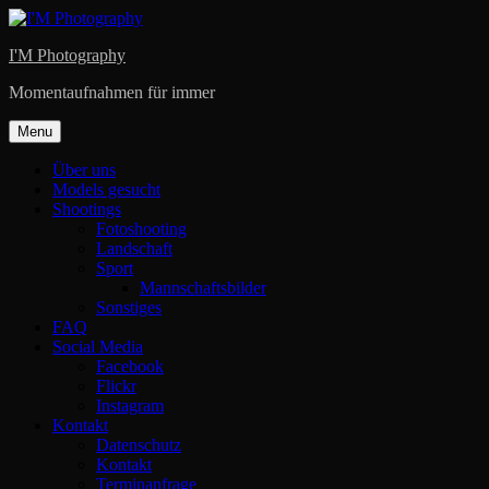
Skip
to
I'M Photography
content
Momentaufnahmen für immer
Menu
Über uns
Models gesucht
Shootings
Fotoshooting
Landschaft
Sport
Mannschaftsbilder
Sonstiges
FAQ
Social Media
Facebook
Flickr
Instagram
Kontakt
Datenschutz
Kontakt
Terminanfrage